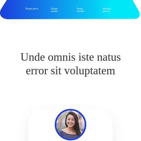
Neque porro
Itaque
Saepe
Maxime
earum
eveniet
placeat
Unde omnis iste natus
error sit voluptatem